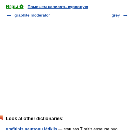
Игры ⚽
Поможем написать курсовую
graphite moderator
grey
Look at other dictionaries:
grafitinis neutronų lėtiklis
— statusas T sritis apsauga nuo