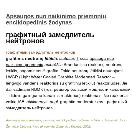
Apsaugos nuo naikinimo priemonių
enciklopedinis žodynas
графитный замедлитель
нейтронов
графитный замедлитель нейтронов
grafitinis neutronų
lėtiklis
statusas
T
sritis
apsauga nuo
naikinimo priemonių
apibrėžtis
Branduolinių reaktorių neutronų
lėtiklis, pagamintas iš grafito. Tokie neutronų lėtikliai naudojami
LWGR (Light Water Cooled Graphite Moderated Reactor –
lengvojo vandens reaktorius su grafitiniu lėtikliu) reaktoriuose. Jie
dar vadinami RBMK (rus. реактор большой мощности канальный
– didelio galingumo kanalinis reaktorius) reaktoriais; šie reaktoriai
veikia IAE.
atitikmenys
:
angl.
graphite moderator
rus.
графитный
замедлитель нейтронов
Apsaugos nuo naikinimo priemonių enciklopedinis žodynas. – Vilnius: Generolo Jono
Žemaičio Lietuvos karo akademija
.
Eugenijus Kisinas
.
2002
.