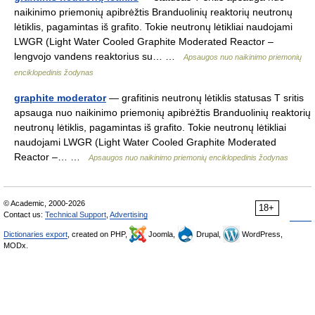
naikinimo priemonių apibrėžtis Branduolinių reaktorių neutronų
lėtiklis, pagamintas iš grafito. Tokie neutronų lėtikliai naudojami
LWGR (Light Water Cooled Graphite Moderated Reactor –
lengvojo vandens reaktorius su… …
Apsaugos nuo naikinimo priemonių
enciklopedinis žodynas
graphite moderator
— grafitinis neutronų lėtiklis statusas T sritis
apsauga nuo naikinimo priemonių apibrėžtis Branduolinių reaktorių
neutronų lėtiklis, pagamintas iš grafito. Tokie neutronų lėtikliai
naudojami LWGR (Light Water Cooled Graphite Moderated
Reactor –… …
Apsaugos nuo naikinimo priemonių enciklopedinis žodynas
© Academic, 2000-2026
18+
Contact us:
Technical Support
,
Advertising
Dictionaries export
, created on PHP,
Joomla,
Drupal,
WordPress,
MODx.